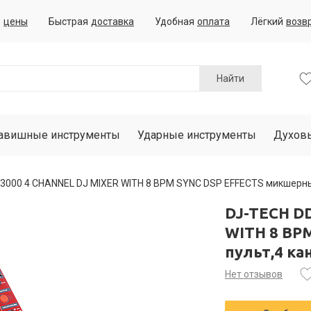
е
цены
Быстрая
доставка
Удобная
оплата
Лёгкий
возв
Найти
авишные инструменты
Ударные инструменты
Духов
3000 4 CHANNEL DJ MIXER WITH 8 BPM SYNC DSP EFFECTS микшерны
DJ-TECH D
WITH 8 BP
пульт,4 к
Нет отзывов