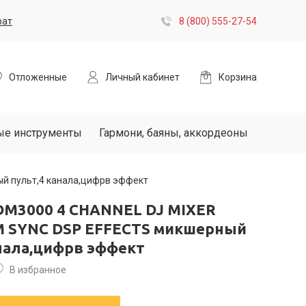
рат
8 (800) 555-27-54
Отложенные
Личный кабинет
Корзина
ые инструменты
Гармони, баяны, аккордеоны
й пульт,4 канала,цифрв эффект
DM3000 4 CHANNEL DJ MIXER
M SYNC DSP EFFECTS микшерный
анала,цифрв эффект
В избранное