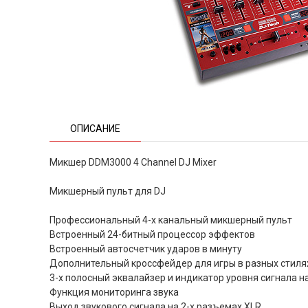
ОПИСАНИЕ
Микшер DDM3000 4 Channel DJ Mixer
Микшерный пульт для DJ
Профессиональный 4-х канальный микшерный пульт
Встроенный 24-битный процессор эффектов
Встроенный автосчетчик ударов в минуту
Дополнительный кроссфейдер для игры в разных стиля
3-х полосный эквалайзер и индикатор уровня сигнала 
Функция мониторинга звука
Выход звукового сигнала на 2-х разъемах XLR