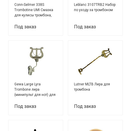
Conn-Selmer 338S
Leblanc 3107TRB2 Набор
Trombotine UMI Смазка
по уходу за тромбоном
для кулисы тромбона,
CG Conn
Под заказ
Под заказ
Gewa Large Lyra
Lutner MLTB Лира для
Trombone лира
тромбона
(минипульт для нот) для
тромбона, крепление на
раструб,
Под заказ
Под заказ
никелированная