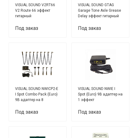
VISUAL SOUND V2RT66
VISUAL SOUND GTAG
V2 Route 66 эффект
Garage Tone Axle Grease
гитарный
Delay эффект гитарный
Под заказ
Под заказ
VISUAL SOUND NWICP2-E
VISUAL SOUND NWIE I
I Spot Combo Pack (Euro)
Spot (Euro) 9В адаптер на
9В адаптер на 8
1 эффект
эффектов с
переходниками
Под заказ
Под заказ