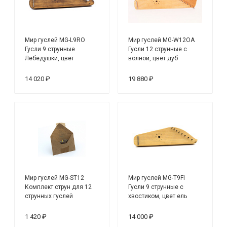
Мир гуслей MG-L9RO
Мир гуслей MG-W12OA
Гусли 9 струнные
Гусли 12 струнные с
Лебедушки, цвет
волной, цвет дуб
палисандр
14 020 ₽
19 880 ₽
Мир гуслей MG-ST12
Мир гуслей MG-T9FI
Комплект струн для 12
Гусли 9 струнные с
струнных гуслей
хвостиком, цвет ель
1 420 ₽
14 000 ₽