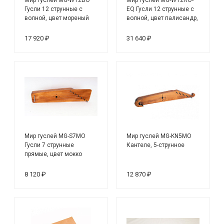
Гусли 12 струнные с
EQ Гусли 12 струнные с
волной, цвет мореный
волной, цвет палисандр,
дуб
со звукоснимателем
17 920 ₽
31 640 ₽
Мир гуслей MG-S7MO
Мир гуслей MG-KN5MO
Гусли 7 струнные
Кантеле, 5-струнное
прямые, цвет мокко
8 120 ₽
12 870 ₽