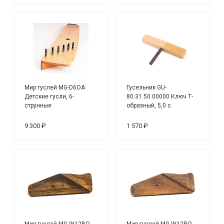
Мир гуслей MG-D6OA
Гусельник GU-
Детские гусли, 6-
80.31.50.00000 Ключ Т-
струнные
образный, 5,0 с
деревянной ручкой
9 300 ₽
1 570 ₽
Мир гуслей MG-W12BO
Мир гуслей MG-W12RO-