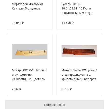
Мир гуслей MG-KN5BO
Гусельник GU-
Кантеле, 5-струнное
10.01.09.01110 Гусли
Скоморошины 9 струн,
темные
12 840 ₽
11 690 ₽
Мозеръ GWS-51S Гусли 5
Мозеръ GWS-71W Гусли 7
струн детские,
струн традиционные,
крыловидные, цвет ель
крыловидные, цвет орех
2 960 ₽
3 780 ₽
Показать ещё