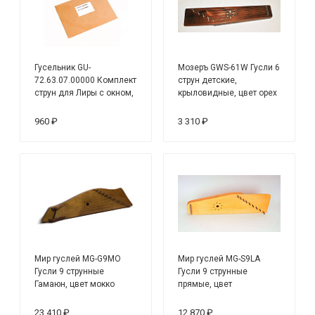
Гусельник GU-
Мозеръ GWS-61W Гусли 6
72.63.07.00000 Комплект
струн детские,
струн для Лиры с окном,
крыловидные, цвет орех
металлические
960 ₽
3 310 ₽
Мир гуслей MG-G9MO
Мир гуслей MG-S9LA
Гусли 9 струнные
Гусли 9 струнные
Гамаюн, цвет мокко
прямые, цвет
лиственница
23 410 ₽
12 870 ₽