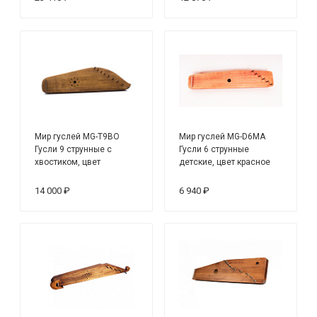
Мир гуслей MG-T9BO
Мир гуслей MG-D6MA
Гусли 9 струнные с
Гусли 6 струнные
хвостиком, цвет
детские, цвет красное
мореный дуб
дерево
14 000 ₽
6 940 ₽