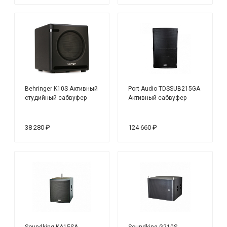
Behringer K10S Активный
Port Audio TDSSUB215GA
студийный сабвуфер
Активный сабвуфер
38 280 ₽
124 660 ₽
Soundking KA15SA
Soundking G210S