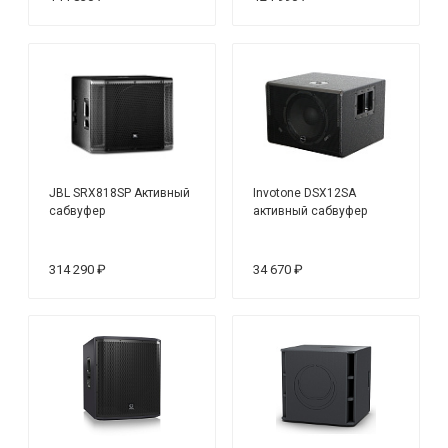
JBL SRX818SP Активный
Invotone DSX12SA
сабвуфер
активный сабвуфер
314 290 ₽
34 670 ₽