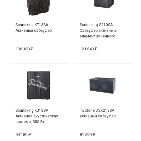
Soundking KT18SA
Soundking G210SA
Активный сабвуфер
Сабвуфер активный,
элемент линейного
массива
106 180 ₽
121 840 ₽
Soundking KJ18SA
Invotone DSX218SA
Активная акустическая
активный сабвуфер
система, 350 Вт
54 180 ₽
81 590 ₽