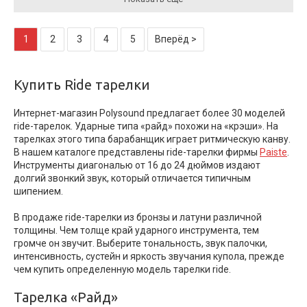
1
2
3
4
5
Вперёд >
Купить Ride тарелки
Интернет-магазин Polysound предлагает более 30 моделей
ride-тарелок. Ударные типа «райд» похожи на «крэши». На
тарелках этого типа барабанщик играет ритмическую канву.
В нашем каталоге представлены ride-тарелки фирмы
Paiste
.
Инструменты диагональю от 16 до 24 дюймов издают
долгий звонкий звук, который отличается типичным
шипением.
В продаже ride-тарелки из бронзы и латуни различной
толщины. Чем толще край ударного инструмента, тем
громче он звучит. Выберите тональность, звук палочки,
интенсивность, сустейн и яркость звучания купола, прежде
чем купить определенную модель тарелки ride.
Тарелка «Райд»