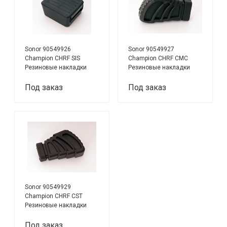
Sonor 90549926
Sonor 90549927
Champion CHRF SIS
Champion CHRF CMC
Резиновые накладки
Резиновые накладки
для ножек стойки для
для ножек стойки для
конги, 3шт
мини-конги, 3шт
Под заказ
Под заказ
Sonor 90549929
Champion CHRF CST
Резиновые накладки
для ножек двойной
стойки для конги, 3шт
Под заказ