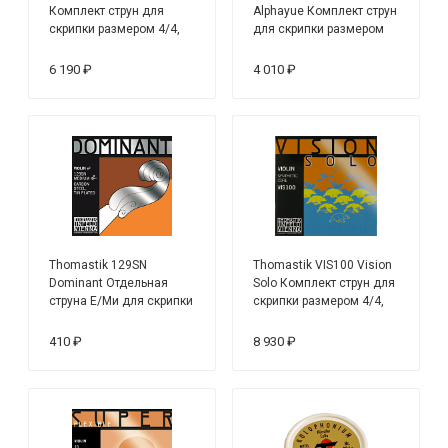
Комплект струн для
Alphayue Комплект струн
скрипки размером 4/4,
для скрипки размером
среднее натяжение
3/4, среднее натяжение
6 190 ₽
4 010 ₽
Thomastik 129SN
Thomastik VIS100 Vision
Dominant Отдельная
Solo Комплект струн для
струна Е/Ми для скрипки
скрипки размером 4/4,
размером 4/4, сред.
среднее натяжение
натяж, съемный шарик
410 ₽
8 930 ₽