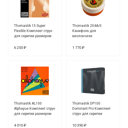
Thomastik 15 Super
Thomastik 204A/II
Flexible Комплект струн
Канифоль для
для скрипки размером
виолончели
4/4, среднее натяжение
6 250 ₽
1 770 ₽
Thomastik AL100
Thomastik DP100
Alphayue Комплект струн
Dominant Pro Комплект
для скрипки размером
струн для скрипки
4/4, среднее натяжение
размером 4/4, среднее
натяжение
4 010 ₽
10 390 ₽