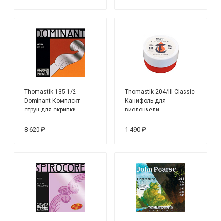
Thomastik 135-1/2
Thomastik 204/III Classic
Dominant Комплект
Канифоль для
струн для скрипки
виолончели
размером 1/2, среднее
натяжение
8 620 ₽
1 490 ₽