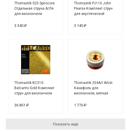
Thomastik S25 Spirocore
Thomastik PJ116 John
Отдельная струна А/Ля
Pearse Комплект струн
для виолончели
для акустической
размером 4/4, среднее
гитары, нейлон, 016-043
натяжение
3 340 ₽
3 140 ₽
Thomastik BC31G
Thomastik 204A/I Artist
Belcanto Gold Комплект
Канифоль для
струн для виолончели
виолончели, мягкая
4/4
36 851 ₽
1 770 ₽
Показать ещё