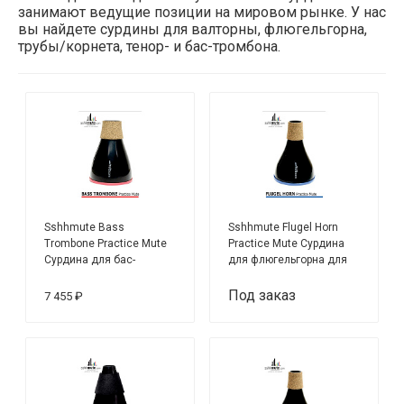
занимают ведущие позиции на мировом рынке. У нас
вы найдете сурдины для валторны, флюгельгорна,
трубы/корнета, тенор- и бас-тромбона.
Sshhmute Bass
Sshhmute Flugel Horn
Trombone Practice Mute
Practice Mute Сурдина
Сурдина для бас-
для флюгельгорна для
тромбона для домашних
домашних занятий
занятий
Под заказ
7 455 ₽