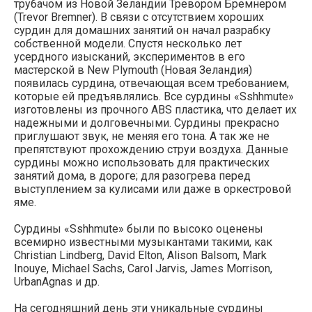
трубачом из Новой Зеландии Тревором Бремнером
(Trevor Bremner). В связи с отсутствием хороших
сурдин для домашних занятий он начал разрабку
собственной модели. Спустя несколько лет
усердного изысканий, экспериментов в его
мастерской в New Plymouth (Новая Зеландия)
появилась сурдина, отвечающая всем требованием,
которые ей предъявлялись. Все сурдины «Sshhmute»
изготовлены из прочного ABS пластика, что делает их
надежными и долговечными. Сурдины прекрасно
приглушают звук, не меняя его тона. А так же не
препятствуют прохождению струи воздуха. Данные
сурдины можно использовать для практических
занятий дома, в дороге; для разогрева перед
выступлением за кулисами или даже в оркестровой
яме.
Сурдины «Sshhmute» были по высоко оценены
всемирно известными музыкантами такими, как
Christian Lindberg, David Elton, Alison Balsom, Mark
Inouye, Michael Sachs, Carol Jarvis, James Morrison,
UrbanAgnas и др.
На сегодняшний день эти уникальные сурдины