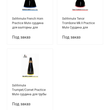
Sshhmute French Horn
Sshhmute Tenor
Practice Mute cурдина
Trombone Mk II Practice
для валторны для
Mute Сурдина для
домашних занятий
тромбона для домашних
занятий
Под заказ
Под заказ
Sshhmute
Trumpet/Cornet Practice
Mute cурдина для трубы
(корнета) для домашних
занятий
Под заказ