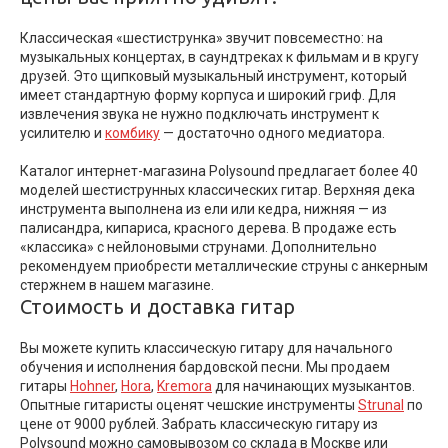
Классическая «шестиструнка» звучит повсеместно: на
музыкальных концертах, в саундтреках к фильмам и в кругу
друзей. Это щипковый музыкальный инструмент, который
имеет стандартную форму корпуса и широкий гриф. Для
извлечения звука не нужно подключать инструмент к
усилителю и
комбику
— достаточно одного медиатора.
Каталог интернет-магазина Polysound предлагает более 40
моделей шестиструнных классических гитар. Верхняя дека
инструмента выполнена из ели или кедра, нижняя — из
палисандра, кипариса, красного дерева. В продаже есть
«классика» с нейлоновыми струнами. Дополнительно
рекомендуем приобрести металлические струны с анкерным
стержнем в нашем магазине.
Стоимость и доставка гитар
Вы можете купить классическую гитару для начального
обучения и исполнения бардовской песни. Мы продаем
гитары
Hohner
,
Hora
,
Kremora
для начинающих музыкантов.
Опытные гитаристы оценят чешские инструменты
Strunal
по
цене от 9000 рублей. Забрать классическую гитару из
Polysound можно самовывозом со склада в Москве или