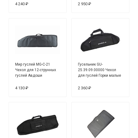
Канклес
4 240 ₽
2 950 ₽
Мир гуслей MG-C-21
Гусельник GU-
Чехол для 12-струнных
25.39.09.00000 Чехол
гуслей Авдоши
для гуслей Горки малые
9 струн, чёрный
4 130 ₽
2 360 ₽