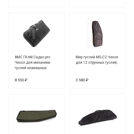
AMC ГКлМ.Садко.pro
Мир гуслей MG-C2 Чехол
Чехол для механики
для 12 струнных гуслей,
гуслей клавишных
"Садко" АМС
8 550 ₽
3 580 ₽