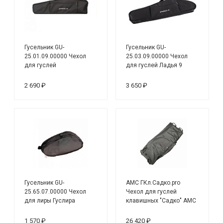
Гусельник GU-
Гусельник GU-
25.01.09.00000 Чехол
25.03.09.00000 Чехол
для гуслей
для гуслей Ладья 9
Скоморошины 9 струн,
струн, мягкий, чёрный
мягкий, чёрный
2 690 ₽
3 650 ₽
Гусельник GU-
AMC ГКл.Садко.pro
25.65.07.00000 Чехол
Чехол для гуслей
для лиры Гуслира
клавишных "Садко" АМС
7струн, мягкий, чёрный
1 570 ₽
26 420 ₽