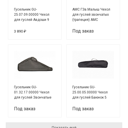
Гусельник GU-
AMC ГЗв.Малыш Чехол
25.07.09.00000 Чехол
для гуслей звончатых
для гуслей Авдоши 9
(трапеция) АМС
струн, мягкий, чёрный
Под заказ
3 890 ₽
Гусельник GU-
Гусельник GU-
01.32.17.00000 Чехол
25.00.05.00000 Чехол
для гуслей Звончатые
для гуслей Баюнок 5
17стр., полужесткий,
струн, мягкий, чёрный
чёрный
Под заказ
Под заказ
Показать ещё