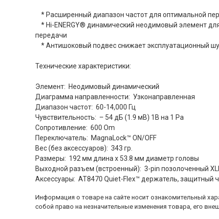
* Расширенный диапазон частот для оптимальной пер
* Hi-ENERGY® динамический неодимовый элемент для 
передачи
* Антишоковый подвес снижает эксплуатационный ш
Технические характеристики:
Элемент: Неодимовый динамический
Диаграмма направленности: Узконаправленная
Диапазон частот: 60-14,000 Гц
Чувствительность: – 54 дБ (1.9 мВ) 1В на 1 Pa
Сопротивление: 600 Om
Переключатель: MagnaLock™ ON/OFF
Вес (без аксессуаров): 343 гр.
Размеры: 192 мм длина x 53.8 мм диаметр головы
Выходной разъем (встроенный): 3-pin позолоченный X
Аксессуары: AT8470 Quiet-Flex™ держатель, защитный 
Информация о товаре на сайте носит ознакомительный хара
собой право на незначительные изменения товара, его внеш