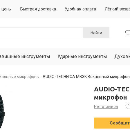
е
цены
Быстрая
доставка
Удобная
оплата
Лёгкий
возв
Найти
авишные инструменты
Ударные инструменты
Духов
кальные микрофоны
AUDIO-TECHNICA MB3K Вокальный микрофон
AUDIO-TEC
микрофон
Нет отзывов
Сообщить