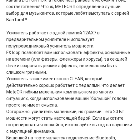
канала DISTORTION, а также настраиваете их GAIN и TONE
соответственно! Что ж, METEOR II определенно лучший
выбор для музыкантов, которые любят выступать с серией
BanTamP!
Усилитель работает с одной лампой 12AX7 в
предварительном усилителе и использует
полупроводниковый усилитель мощности.
FX loop позволяет вам использовать эффекты, основанные
на времени (или фазеры, фленжеры и хорусы), за секцией
drive и сохранять резкие эффекты, не мешая им быть
слишком грязными.
Усилитель также имеет канал CLEAN, который
действительно хорошо работает с педалями, что делает
MeteOR гибким маленьким компаньоном во многих
ситуациях, когда использование вашей "большой" головы
просто не имеет смысла.
Осторожно, усилитель маленький, но громкий… его 20 Вт
мощности могут стать настоящей бедой. Если вы хотите
потренироваться спокойно, используйте выход на наушники
с эмуляцией динамика.
Вишенкой на торте является подключение Bluetooth,