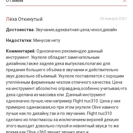
ОТЗЫВЫ
Лёха Откинутый
05 января 2021
Достоинства:
Звучание,адекватная цена,чехол,дизайн
Недостатки:
Минусов нету
Комментарий:
Однозначно рекомендую данный
инструмент. Укулеле обладает замечательным
дизайном,также задняя дека выпуклая,полагаю для
придания большего объёма в звучании и действительно
звук довольно объёмный. Укулеле поставляется с хорошим
утеплённым фирменным чехлом отличного качества. Цена
на инструмент абсолютно оправдана,особенно учитывая,что
дека сделана из массива ели. Данный инструмент
однозначно лучше,чем например Flight nuc310. Цена у них
примерно одинаковая,но при этом укулеле Olive намного
лучше как по дизайну,так и по звучанию. Flight nuc310
сделано из пластмассы за исключением верхней деки,из
этого выходит довольно глухой и невнятный звук,в то же
время,как Olive u360 звучит звонко,ярко и