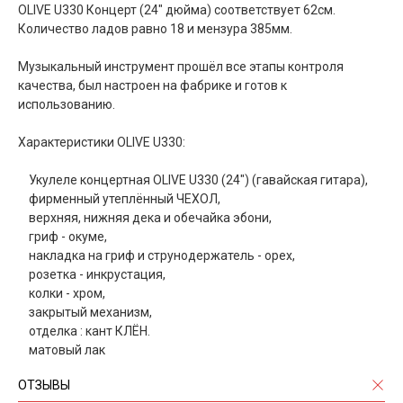
OLIVE U330 Концерт (24" дюйма) соответствует 62см.
Количество ладов равно 18 и мензура 385мм.
Музыкальный инструмент прошёл все этапы контроля
качества, был настроен на фабрике и готов к
использованию.
Характеристики OLIVE U330:
Укулеле концертная OLIVE U330 (24") (гавайская гитара),
фирменный утеплённый ЧЕХОЛ,
верхняя, нижняя дека и обечайка эбони,
гриф - окуме,
накладка на гриф и струнодержатель - орех,
розетка - инкрустация,
колки - хром,
закрытый механизм,
отделка : кант КЛЁН.
матовый лак
ОТЗЫВЫ