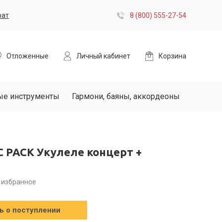
рат
8 (800) 555-27-54
Отложенные
Личный кабинет
Корзина
ые инструменты
Гармони, баяны, аккордеоны
C PACK Укулеле концерт +
 избранное
 о поступлении