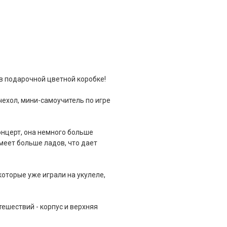
 в подарочной цветной коробке!
чехол, мини-самоучитель по игре
концерт, она немного больше
имеет больше ладов, что дает
которые уже играли на укулеле,
тешествий - корпус и верхняя