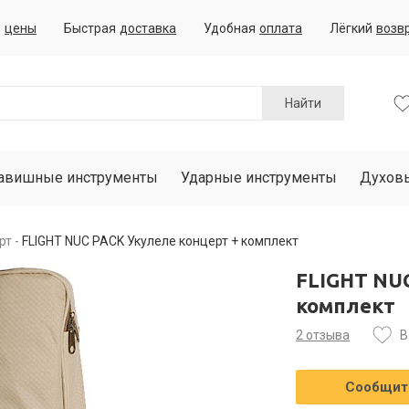
е
цены
Быстрая
доставка
Удобная
оплата
Лёгкий
возв
Найти
авишные инструменты
Ударные инструменты
Духов
рт
FLIGHT NUC PACK Укулеле концерт + комплект
FLIGHT NU
комплект
2 отзыва
В
Сообщить