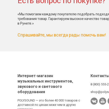
Есть вопрос по покупке?
«Мы помогаем каждому покупателю подобрать подходя
требования товар. Гарантируем высокое качество това
в Рунете.»
Спрашивайте, мы всегда рады помочь вам!
Интернет-магазин
Контакт
музыкальных инструментов,
8 (800) 555-
звукового и светового
оборудования
shop@polys
POLYSOUND — это более 40 000 товаров с
доставкой по ценам ниже чем в других