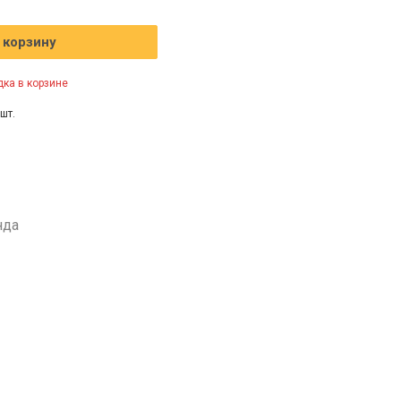
 корзину
ка в корзине
шт.
нда