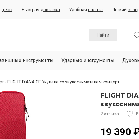
е
цены
Быстрая
доставка
Удобная
оплата
Лёгкий
возв
Найти
авишные инструменты
Ударные инструменты
Духов
рт
FLIGHT DIANA CE Укулеле со звукоснимателем концерт
FLIGHT DIA
звукосним
2 отзыва
В
19 390 