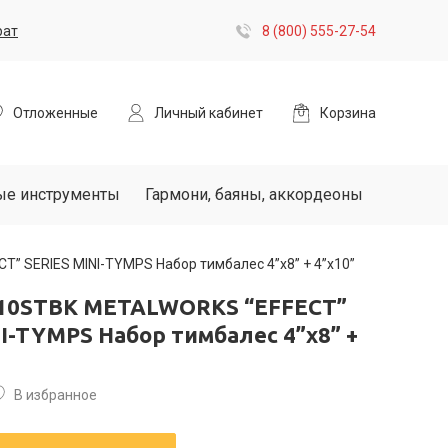
рат
8 (800) 555-27-54
Отложенные
Личный кабинет
Корзина
ые инструменты
Гармони, баяны, аккордеоны
 SERIES MINI-TYMPS Набор тимбалес 4”x8” + 4”x10”
10STBK METALWORKS “EFFECT”
I-TYMPS Набор тимбалес 4”x8” +
В избранное