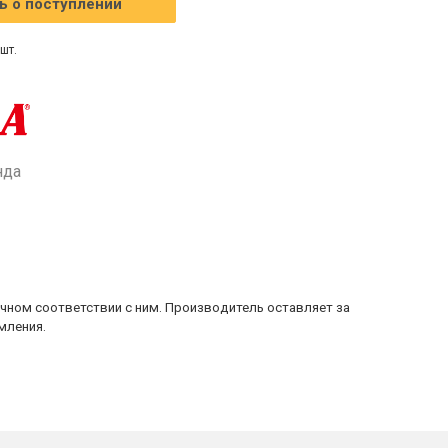
 о поступлении
шт.
нда
очном соответствии с ним. Производитель оставляет за
мления.