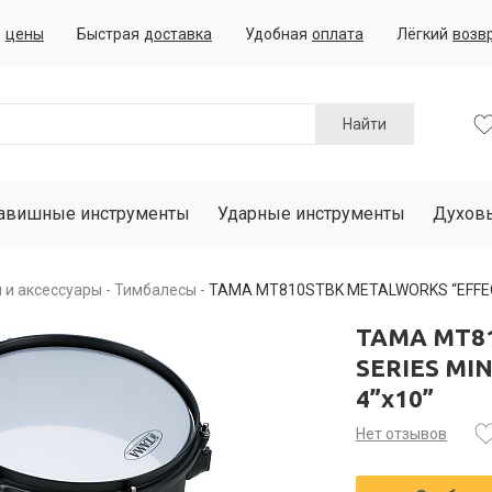
е
цены
Быстрая
доставка
Удобная
оплата
Лёгкий
возв
Найти
авишные инструменты
Ударные инструменты
Духов
 и аксессуары
Тимбалесы
TAMA MT810STBK METALWORKS “EFFECT”
TAMA MT8
SERIES MIN
4”x10”
Нет отзывов