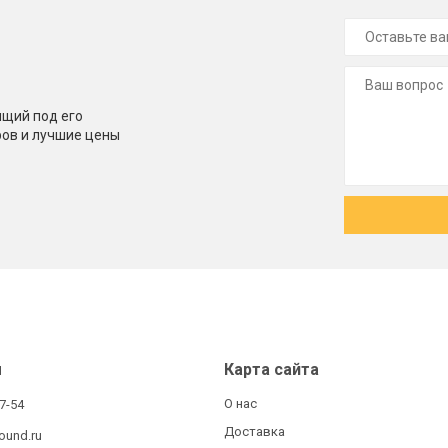
щий под его
ров и лучшие цены
ы
Карта сайта
О нас
27-54
Доставка
ound.ru