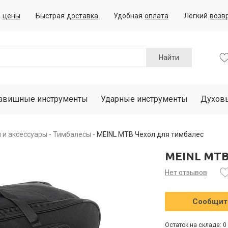
е
цены
Быстрая
доставка
Удобная
оплата
Лёгкий
возв
Найти
авишные инструменты
Ударные инструменты
Духов
 и аксессуары
Тимбалесы
MEINL MTB Чехол для тимбалес
MEINL MTB
Нет отзывов
Сообщить
Остаток на складе: 0 