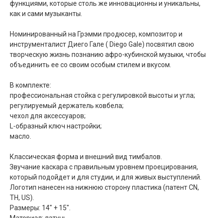
функциями, которые столь же инновационны и уникальны,
как и сами музыканты.
Номинированный на Грэмми продюсер, композитор и
инструменталист Диего Гале ( Diego Gale) посвятил свою
творческую жизнь познанию афро-кубинской музыки, чтобы
объединить ее со своим особым стилем и вкусом.
В комплекте:
профессиональная стойка с регулировкой высоты и угла;
регулируемый держатель ковбела;
чехол для аксессуаров;
L-образный ключ настройки;
масло.
Классическая форма и внешний вид тимбалов.
Звучание каскара с правильным уровнем проецирования,
который подойдет и для студии, и для живых выступлений.
Логотип нанесен на нижнюю сторону пластика (патент CN,
TH, US).
Размеры: 14" + 15".
Материал: латунь.