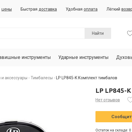
е
цены
Быстрая
доставка
Удобная
оплата
Лёгкий
возв
Найти
авишные инструменты
Ударные инструменты
Духов
 и аксессуары
Тимбалесы
LP LP845-K Комплект тимбалов
LP LP845-
Нет отзывов
Сообщить
Остаток на складе: 0 