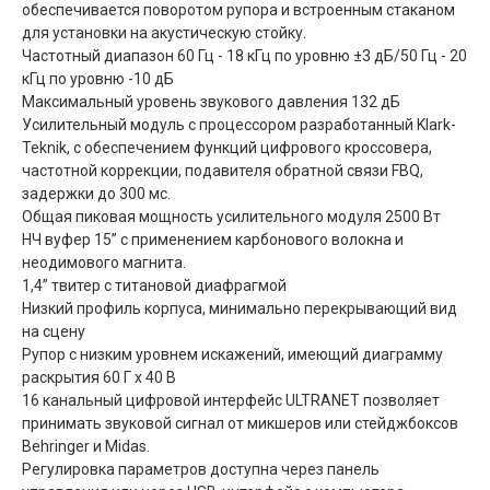
обеспечивается поворотом рупора и встроенным стаканом
для установки на акустическую стойку.
Частотный диапазон 60 Гц - 18 кГц по уровню ±3 дБ/50 Гц - 20
кГц по уровню -10 дБ
Максимальный уровень звукового давления 132 дБ
Усилительный модуль с процессором разработанный Klark-
Teknik, с обеспечением функций цифрового кроссовера,
частотной коррекции, подавителя обратной связи FBQ,
задержки до 300 мс.
Общая пиковая мощность усилительного модуля 2500 Вт
НЧ вуфер 15” с применением карбонового волокна и
неодимового магнита.
1,4” твитер с титановой диафрагмой
Низкий профиль корпуса, минимально перекрывающий вид
на сцену
Рупор с низким уровнем искажений, имеющий диаграмму
раскрытия 60 Г x 40 В
16 канальный цифровой интерфейс ULTRANET позволяет
принимать звуковой сигнал от микшеров или стейджбоксов
Behringer и Midas.
Регулировка параметров доступна через панель