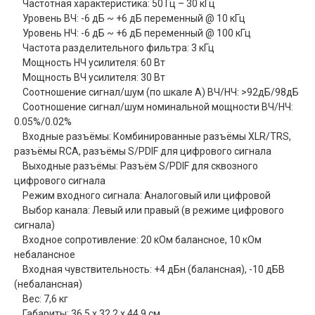
Частотная характеристика: 50 Гц – 30 кГц
Уровень ВЧ: -6 дБ ~ +6 дБ переменный @ 10 кГц
Уровень НЧ: -6 дБ ~ +6 дБ переменный @ 100 кГц
Частота разделительного фильтра: 3 кГц
Мощность НЧ усилителя: 60 Вт
Мощность ВЧ усилителя: 30 Вт
Соотношение сигнал/шум (по шкале А) ВЧ/НЧ: >92дБ/98дБ
Соотношение сигнал/шум номинальной мощности ВЧ/НЧ:
0.05%/0.02%
Входные разъёмы: Комбинированные разъёмы XLR/TRS,
разъёмы RCA, разъёмы S/PDIF для цифрового сигнала
Выходные разъёмы: Разъём S/PDIF для сквозного
цифрового сигнала
Режим входного сигнала: Аналоговый или цифровой
Выбор канала: Левый или правый (в режиме цифрового
сигнала)
Входное сопротивление: 20 кОм балансное, 10 кОм
небалансное
Входная чувствительность: +4 дБн (балансная), -10 дБВ
(небалансная)
Вес: 7,6 кг
Габариты: 36,5 x 32,2 x 44,9 см