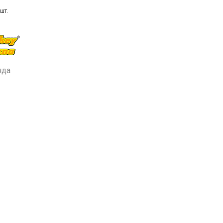
шт.
нда