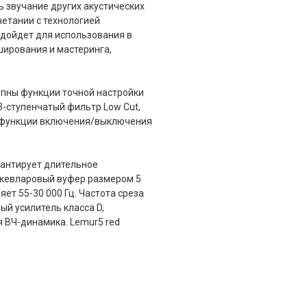
ь звучание других акустических
четании с технологией
одойдет для использования в
ширования и мастеринга,
упны функции точной настройки
-ступенчатый фильтр Low Cut,
сть функции включения/выключения
рантирует длительное
 кевларовый вуфер размером 5
яет 55-30 000 Гц. Частота среза
ый усилитель класса D,
 ВЧ-динамика. Lemur5 red