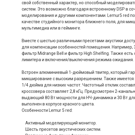
свой собственный характер, но способный моделироват
систем. Это возможно благодаря встроенному DSP в со
моделирования и другими компонентами. Lemur5 red п
качестве студийного монитора ближнего поля, для мик
мультимедиа или в гейминге.
Вместе с шестью различными пресетами акустики дост
для компенсации особенностей помещения. Например, 3
фильтр Midrange Bell и фильтр High Shelfing. Также е
лимитера и включения/выключения режима ожидания.
Встроен алюминиевый 1-дюймовый твитер, который га
микширование с высоким разрешением. Также имеется
1/4 дюйма для низких частот. Частотный отклик составл
кроссовера составляет 2,8 кГц. Предусмотрен 2-канальн
выдающий 80 Вт мощности для НЧ-динамика и 30 Вт для
выполнен в корпусе красного цвета.
Особенности Lemur 5 red:
Активный моделирующий монитор.
Шесть пресетов акустических систем.