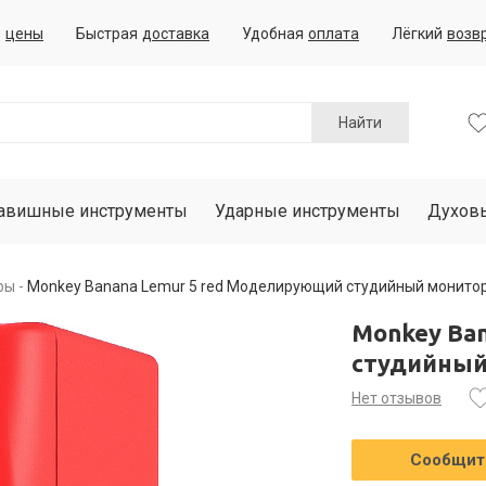
е
цены
Быстрая
доставка
Удобная
оплата
Лёгкий
возв
Найти
авишные инструменты
Ударные инструменты
Духов
ры
Monkey Banana Lemur 5 red Моделирующий студийный монито
Monkey Ba
студийный
Нет отзывов
Сообщить