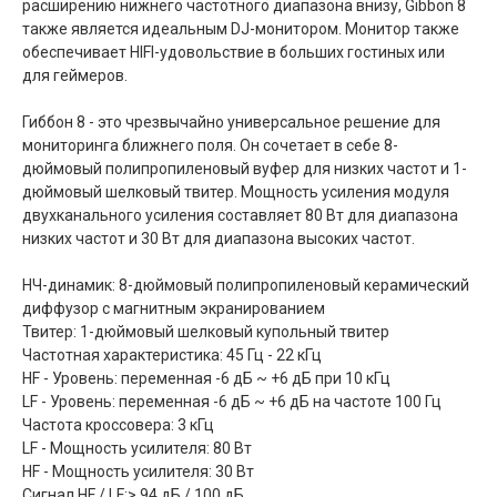
расширению нижнего частотного диапазона внизу, Gibbon 8
также является идеальным DJ-монитором. Монитор также
обеспечивает HIFI-удовольствие в больших гостиных или
для геймеров.
Гиббон ​​8 - это чрезвычайно универсальное решение для
мониторинга ближнего поля. Он сочетает в себе 8-
дюймовый полипропиленовый вуфер для низких частот и 1-
дюймовый шелковый твитер. Мощность усиления модуля
двухканального усиления составляет 80 Вт для диапазона
низких частот и 30 Вт для диапазона высоких частот.
НЧ-динамик: 8-дюймовый полипропиленовый керамический
диффузор с магнитным экранированием
Твитер: 1-дюймовый шелковый купольный твитер
Частотная характеристика: 45 Гц - 22 кГц
HF - Уровень: переменная -6 дБ ~ +6 дБ при 10 кГц
LF - Уровень: переменная -6 дБ ~ +6 дБ на частоте 100 Гц
Частота кроссовера: 3 кГц
LF - Мощность усилителя: 80 Вт
HF - Мощность усилителя: 30 Вт
Сигнал HF / LF:> 94 дБ / 100 дБ