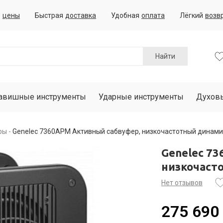
е
цены
Быстрая
доставка
Удобная
оплата
Лёгкий
возв
Найти
авишные инструменты
Ударные инструменты
Духов
ры
Genelec 7360APM Активный сабвуфер, низкочастотный динами
Genelec 7
низкочаст
Нет отзывов
275 690