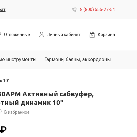
рат
8 (800) 555-27-54
Отложенные
Личный кабинет
Корзина
ые инструменты
Гармони, баяны, аккордеоны
к 10"
360APM Активный сабвуфер,
отный динамик 10"
В избранное
 ₽