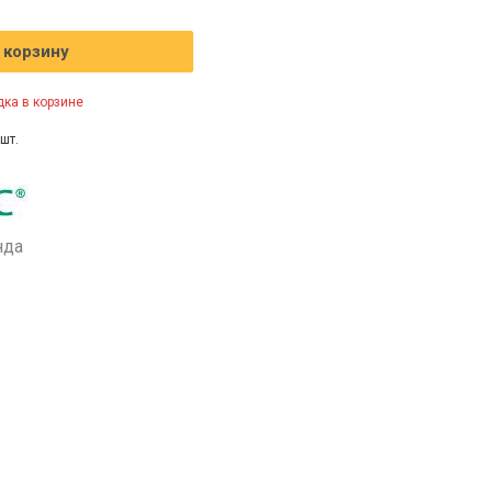
 корзину
ка в корзине
шт.
нда