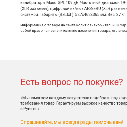
калибратора. Макс. SPL 109 дБ. Частотный диапазон 19-1
(XLR разъемы), цифровой вх/вых AES/EBU (XLR разъемы
системой. Габариты (ВхШхГ): 527х462х365 мм. Вес 27 кг.
Информация о товаре на сайте носит ознакомительный хара
собой право на незначительные изменения товара, его внеш
Есть вопрос по покупке?
«Мы помогаем каждому покупателю подобрать подходя
требования товар. Гарантируем высокое качество това
в Рунете.»
Спрашивайте, мы всегда рады помочь вам!