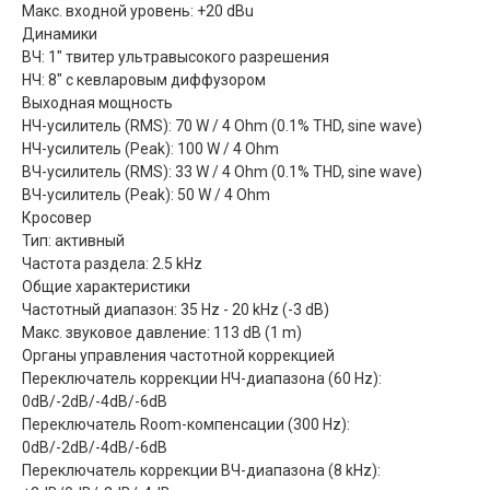
Макс. входной уровень: +20 dBu
Динамики
ВЧ: 1" твитер ультравысокого разрешения
НЧ: 8" с кевларовым диффузором
Выходная мощность
НЧ-усилитель (RMS): 70 W / 4 Ohm (0.1% THD, sine wave)
НЧ-усилитель (Peak): 100 W / 4 Ohm
ВЧ-усилитель (RMS): 33 W / 4 Ohm (0.1% THD, sine wave)
ВЧ-усилитель (Peak): 50 W / 4 Ohm
Кросовер
Тип: активный
Частота раздела: 2.5 kHz
Общие характеристики
Частотный диапазон: 35 Hz - 20 kHz (-3 dB)
Макс. звуковое давление: 113 dB (1 m)
Органы управления частотной коррекцией
Переключатель коррекции НЧ-диапазона (60 Hz):
0dB/-2dB/-4dB/-6dB
Переключатель Room-компенсации (300 Hz):
0dB/-2dB/-4dB/-6dB
Переключатель коррекции ВЧ-диапазона (8 kHz):