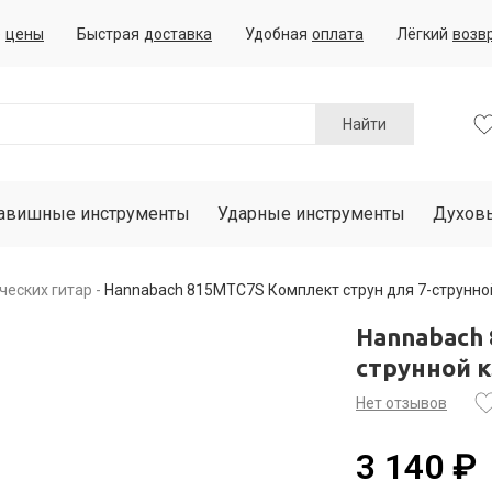
е
цены
Быстрая
доставка
Удобная
оплата
Лёгкий
возв
Найти
авишные инструменты
Ударные инструменты
Духов
ческих гитар
Hannabach 815MTC7S Комплект струн для 7-струнно
Hannabach 
струнной 
Нет отзывов
3 140 ₽