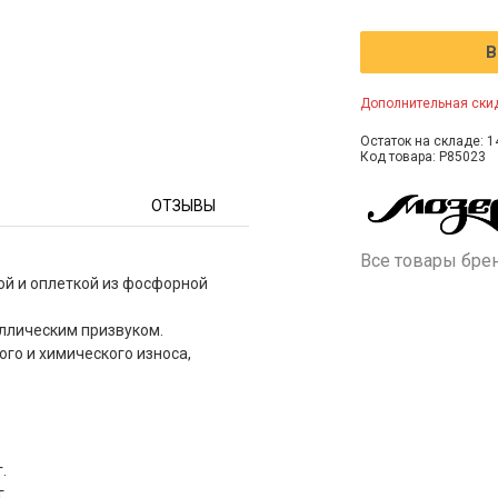
В
Дополнительная скид
Остаток на складе: 1
Код товара: P85023
ОТЗЫВЫ
Все товары бре
ой и оплеткой из фосфорной
ллическим призвуком.
го и химического износа,
.
г.