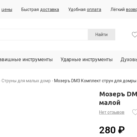
е
цены
Быстрая
доставка
Удобная
оплата
Лёгкий
возв
Найти
авишные инструменты
Ударные инструменты
Духов
Струны для малых домр
Мозеръ DM3 Комплект струн для домры
Мозеръ DM
малой
Нет отзывов
280 ₽