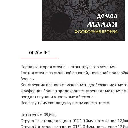
ОПИСАНИЕ
Первая и вторая струна — сталь круглого сечения.
Третья струна со стальной основой, шелковой прослойк
бронзы.
Конструкция позволяет исключить дребезжание с мета
Фосфорная бронза предохраняет струны от механическо
придает звучанию красивые обертона.
Все струны имеют заделку петли синего цвета.
Натяжение: 39,5кг.
Струна Ре: сталь, толщина .012", 0.3мм, натяжение 12,6кг
Струна Ля: сталь, толщина .016", 0.4мм, натяжение 12,8к