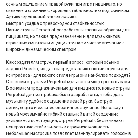
сочным ощущением правой руки при игре пиццикато, но
сильные и сложные с хорошей стабильностью под смычком.
Артикулированный отклик смычка.
Быстрая усадка с превосходной стабильностью.
Новые струны Perpetual, разработаны главным образом для
пиццикато, но также предназначены и для музыкантов,
играющих смычком и ищущих точное и чистое звучание с
широким динамическим спектром.
Как создателям струн, первый вопрос, который обычно
задают Pirastro, когда они представляют новые струны для
контрабаса - для какого стиля игры они наиболее подходят?
С новыми струнами Perpetual музыканты могут решать сами.
В основном предназначенные для пиццикато, новые струны
Perpetual для контрабаса были разработаны, чтобы дать
музыканту удобное ощущение левой руки, быструю
артикуляцию и сильное энергичное звучание. Используя
новый чрезвычайно гибкий стальной витой сердечник
уникальной конструкции, струны Perpetual обеспечивают
невероятную стабильность и огромную мощность.
Небольшая настройка позволяет манипулировать голосом в