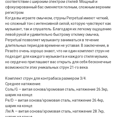
соответствии с широким спектром стилей. Мощный и
сфокусированный бас сменяется полным, сложным верхним
регистром.
Когда вы играете смычком, струны Perpetual имеют четкий,
но сложный тон с интенсивной силой, которую чувствуют как
музыкант, так и слушатель. Благодаря их легкому ощущению
левой рукой и удивительно быстрому отклику смычка,
Perpetual позволяет музыканту заниматься в течение
длительных периодов времени не уставая. В заключение, в
Pirastro очень хорошо знают, что ни один комплект струн не
подходит для каждого музыканта и каждого стиля музыки,
но сердечно приглашают вас открыть для себя бесконечные
возможности этих уникальных струн 21-го века.
Комплект струн для контрабаса размером 3/4.
Среднее натяжение.
Соль/G — витая основа/хромовая сталь, натяжение 26.3кр,
шарик на конце.
Ре/D — витая основа/хромовая сталь, натяжение 26.4кр,
шарик на конце.
Ля/А — витая основа/хромовая сталь, натяжение 28.7кр,
шарик на конце.