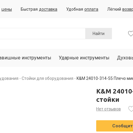
е
цены
Быстрая
доставка
Удобная
оплата
Лёгкий
возв
Найти
авишные инструменты
Ударные инструменты
Духов
рудования
Стойки для оборудования
K&M 24010-314-55 Плечо ми
K&M 24010
стойки
Нет отзывов
Сообщить