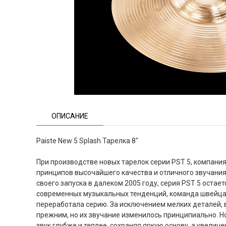
ОПИСАНИЕ
Paiste New 5 Splash Тарелка 8"
При производстве новых тарелок серии PST 5, компани
принципов высочайшего качества и отличного звучания
своего запуска в далеком 2005 году, серия PST 5 остае
современных музыкальных тенденций, команда швейца
переработала серию. За исключением мелких деталей, 
прежним, но их звучание изменилось принципиально. Но
звук глубже и теплее, сохраняя яркую основу, а увелич