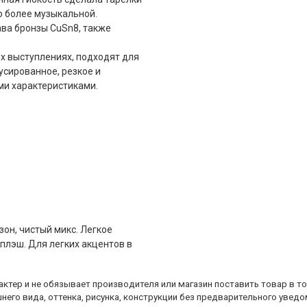
о более музыкальной.
ава бронзы CuSn8, также
х выступлениях, подходят для
усированное, резкое и
ми характеристиками.
зон, чистый микс. Легкое
плэш. Для легких акцентов в
ктер и не обязывает производителя или магазин поставить товар в т
него вида, оттенка, рисунка, конструкции без предварительного уведо