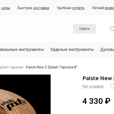
е
цены
Быстрая
доставка
Удобная
оплата
Лёгкий
возв
Найти
авишные инструменты
Ударные инструменты
Духов
plash тарелки
Paiste New 5 Splash Тарелка 8"
Paiste New 
Нет отзывов
4 330 ₽