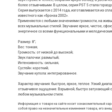
более отзывчивыми. В целом, серия PST 5 стала горазд
Серия выпускается с 2014 года, изготавливается из спл
известного как «бронза 2002».
Применяются с любыми значениями громкости, на живы
всех музыкальных стилей. Звучание яркое, чистое, сфок
энергичное со всеми функциональными и мелодически
Размер: 8'';
Вес: тонкая;
Громкость: от низкой до высокой;
Звук палочки: размытый;
Интенсивность: сильная;
Сустейн: короткий;
Звучание купола: интегрированное.
Характер звучания: быстрое, яркое, теплое. Узкий диапа
отзывчивое ощущение. Взрывной, быстро затухающий с
любом музыкальном стиле.
Информация о товаре на сайте носит ознакомительный хара
собой право на незначительные изменения товара, его внеш