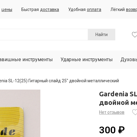
е
цены
Быстрая
доставка
Удобная
оплата
Лёгкий
возв
Найти
авишные инструменты
Ударные инструменты
Духов
enia SL-12(25) Гитарный слайд 25" двойной металлический
Gardenia S
двойной м
Нет отзывов
300 ₽