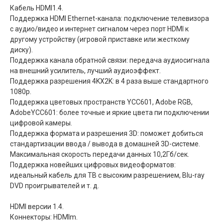
Кабель HDMI1.4.
Поддержка HDMI Ethernet-канала: подключение телевизора
с аудио/видео и интернет сигналом через порт HDMI к
другому устройству (игровой приставке или жесткому
диску).
Поддержка канала обратной связи: передача аудиосигнала
на внешний усилитель, лучший аудиоэффект.
Поддержка разрешения 4KX2K: в 4 раза выше стандартного
1080р.
Поддержка цветовых пространств YCC601, Adobe RGB,
AdobeYCC601: более точные и яркие цвета пи подключении
цифровой камеры.
Поддержка формата и разрешения 3D: поможет добиться
стандартизации ввода / вывода в домашней 3D-системе.
Максимальная скорость передачи данных 10,2Гб/сек.
Поддержка новейших цифровых видеоформатов:
идеальный кабель для ТВ с высоким разрешением, Blu-ray
DVD проигрывателей и т. д.
HDMI версии 1.4.
Коннекторы: HDMIm.