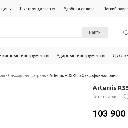
е
цены
Быстрая
доставка
Удобная
оплата
Лёгкий
возв
Найти
авишные инструменты
Ударные инструменты
Духов
ары
Саксофоны сопрано
Artemis RSS-206 Саксофон-сопрано
Artemis RS
Нет отзывов
103 900