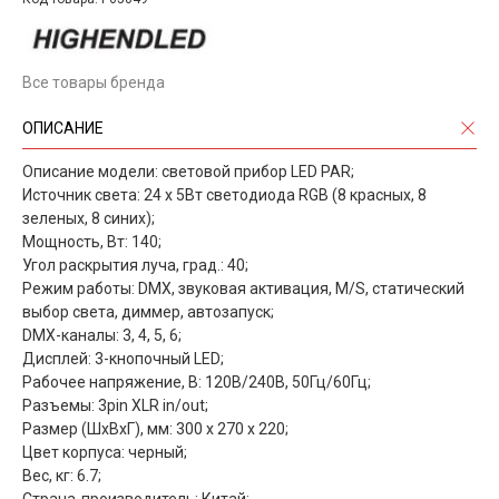
Все товары бренда
ОПИСАНИЕ
Описание модели: cветовой прибор LED PAR;
Источник света: 24 х 5Вт светодиода RGB (8 красных, 8
зеленых, 8 синих);
Мощность, Вт: 140;
Угол раскрытия луча, град.: 40;
Режим работы: DMX, звуковая активация, M/S, статический
выбор света, диммер, автозапуск;
DMX-каналы: 3, 4, 5, 6;
Дисплей: 3-кнопочный LED;
Рабочее напряжение, В: 120В/240В, 50Гц/60Гц;
Разъемы: 3pin XLR in/out;
Размер (ШхВхГ), мм: 300 х 270 х 220;
Цвет корпуса: черный;
Вес, кг: 6.7;
Страна-производитель: Китай;