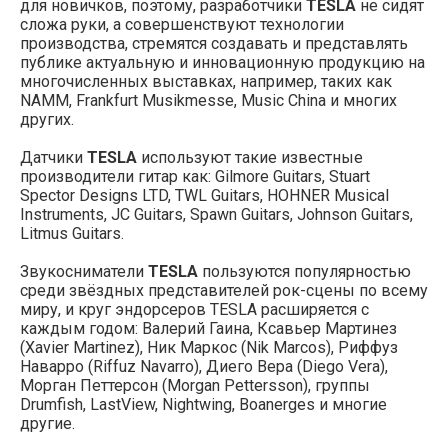
для новичков, поэтому, разработчики
TESLA
не сидят
сложа руки, а совершенствуют технологии
производства, стремятся создавать и представлять
публике актуальную и инновационную продукцию на
многочисленных выставках, например, таких как
NAMM, Frankfurt Musikmesse, Music China и многих
других.
Датчики
TESLA
используют такие известные
производители гитар как: Gilmore Guitars, Stuart
Spector Designs LTD, TWL Guitars, HOHNER Musical
Instruments, JC Guitars, Spawn Guitars, Johnson Guitars,
Litmus Guitars.
Звукосниматели
TESLA
пользуются популярностью
среди звёздных представителей рок-сцены по всему
миру, и круг эндорсеров TESLA расширяется с
каждым годом: Валерий Гаина, Ксавьер Мартинез
(Xavier Martinez), Ник Маркос (Nik Marcos), Риффуз
Наварро (Riffuz Navarro), Диего Вера (Diego Vera),
Морган Петтерсон (Morgan Pettersson), группы
Drumfish, LastView, Nightwing, Boanerges и многие
другие.