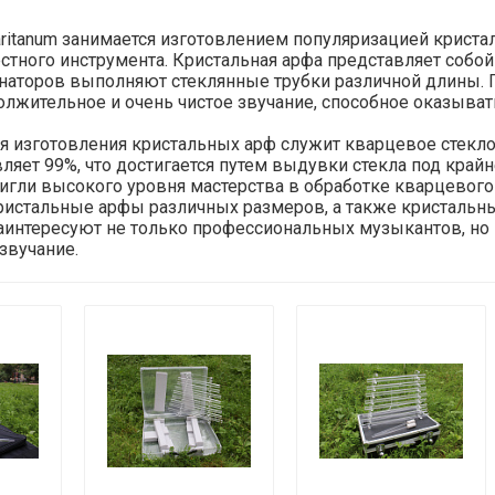
ritanum занимается изготовлением популяризацией кристал
стного инструмента. Кристальная арфа представляет собо
наторов выполняют стеклянные трубки различной длины. П
должительное и очень чистое звучание, способное оказы
я изготовления кристальных арф служит кварцевое стекло
ляет 99%, что достигается путем выдувки стекла под кра
тигли высокого уровня мастерства в обработке кварцевого
ристальные арфы различных размеров, а также кристальн
аинтересуют не только профессиональных музыкантов, но 
звучание.