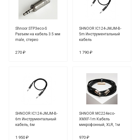
Shnoor STP3eco-S
SHNOOR IC124-JMJM-B-
Разъем на кабель 3.5 мм
5m Инструментальный
male, стерео
кабель
270 ₽
1 790 ₽
SHNOOR IC124-JMJM-B-
SHNOOR MC224eco-
6m Инструментальный
XMXF-1m Кабель
кабель, 6м
микрофонный, XLR, 1м
1 950 ₽
970 ₽