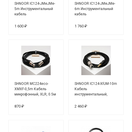
SHNOOR IC124-JMeJMe-
SHNOOR IC124-JMeJMe-
5m Инструментальный
6m Инструментальный
кабель
кабель
1 600 ₽
1 760 ₽
SHNOOR MC224eco-
SHNOOR IC124-XFJM-10m
XMXF-0,5m Кабель
Кабель
микрофонный, XLR, 0.5м
инструментальный,
XLRF-6.35мм моно, 10м
870 ₽
2 460 ₽