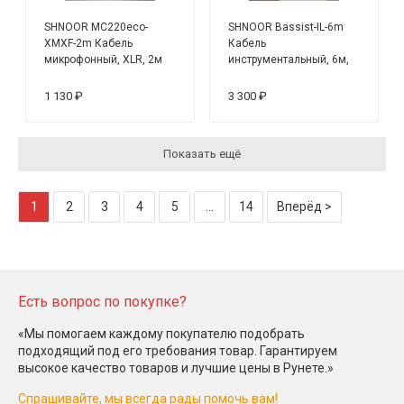
SHNOOR MC220eco-
SHNOOR Bassist-IL-6m
XMXF-2m Кабель
Кабель
микрофонный, XLR, 2м
инструментальный, 6м,
угловой/прямой
коннектор
1 130 ₽
3 300 ₽
Показать ещё
1
2
3
4
5
...
14
Вперёд >
Есть вопрос по покупке?
«Мы помогаем каждому покупателю подобрать
подходящий под его требования товар. Гарантируем
высокое качество товаров и лучшие цены в Рунете.»
Спрашивайте, мы всегда рады помочь вам!