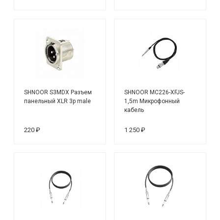
SHNOOR S3MDX Разъем
SHNOOR MC226-XFJS-
панельный XLR 3p male
1,5m Микрофонный
кабель
220 ₽
1 250 ₽