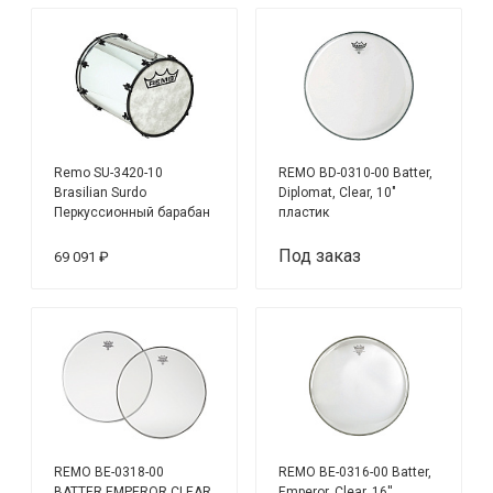
Remo SU-3420-10
REMO BD-0310-00 Batter,
Brasilian Surdo
Diplomat, Clear, 10"
Перкуссионный барабан
пластик
сурдо 20 x 24"
Под заказ
69 091 ₽
REMO BE-0318-00
REMO BE-0316-00 Batter,
BATTER EMPEROR,CLEAR
Emperor, Clear, 16''