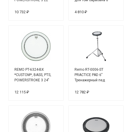
пластик для маршевого
бас-барабана
10 732 ₽
4 810 ₽
REMO PT-6324-BX
Remo RT-0006-ST
*CUSTOM*, BASS, PTS,
PRACTICE PAD 6"
POWERSTROKE 3 24"
Тренажерный пед
пластик для маршевого
бас-барабана
12 115 ₽
12 782 ₽