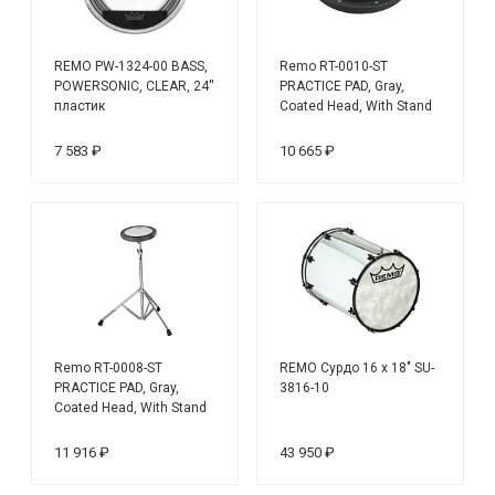
REMO PW-1324-00 BASS,
Remo RT-0010-ST
POWERSONIC, CLEAR, 24''
PRACTICE PAD, Gray,
пластик
Coated Head, With Stand
10'' Тренировочный
пэд+стойка
7 583 ₽
10 665 ₽
Remo RT-0008-ST
REMO Сурдо 16 x 18" SU-
PRACTICE PAD, Gray,
3816-10
Coated Head, With Stand
8'' Тренировочный пэд
11 916 ₽
43 950 ₽