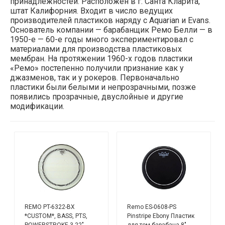
принадлежностей. Расположен в г. Санта Кларита,
штат Калифорния. Входит в число ведущих
производителей пластиков наряду с Aquarian и Evans.
Основатель компании — барабанщик Ремо Белли — в
1950-е — 60-е годы много экспериментировал с
материалами для производства пластиковых
мембран. На протяжении 1960-х годов пластики
«Ремо» постепенно получили признание как у
джазменов, так и у рокеров. Первоначально
пластики были белыми и непрозрачными, позже
появились прозрачные, двуслойные и другие
модификации.
REMO PT-6322-BX
Remo ES-0608-PS
*CUSTOM*, BASS, PTS,
Pinstripe Ebony Пластик
POWERSTROKE 3 22"
для том барабана 8"