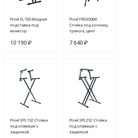
Proel EL700 Мощная
Proel FRE300BK
подставка под
Стойка под колонку,
монитор
тренога, цвет
чёрный
10 190 ₽
7 640 ₽
Proel SPL152 Стойка
Proel SPL252 Стойка
под клавиши с
под клавиши с
защелкой
защелкой