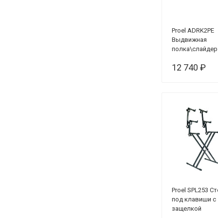
Proel ADRK2PE
Выдвижная
полка\слайдер
12 740 ₽
Proel SPL253 С
под клавиши с
защелкой