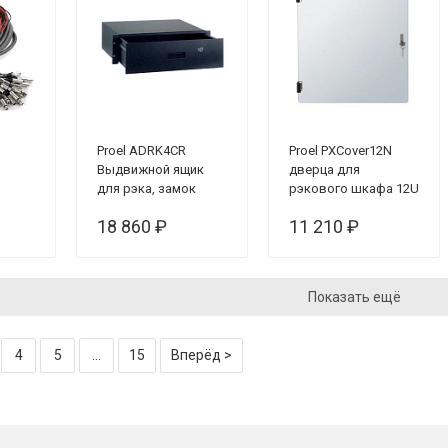
Proel ADRK4CR
Proel PXCover12N
Выдвижной ящик
дверца для
для рэка, замок
рэкового шкафа 12U
18 860 ₽
11 210 ₽
Показать ещё
4
5
...
15
Вперёд >