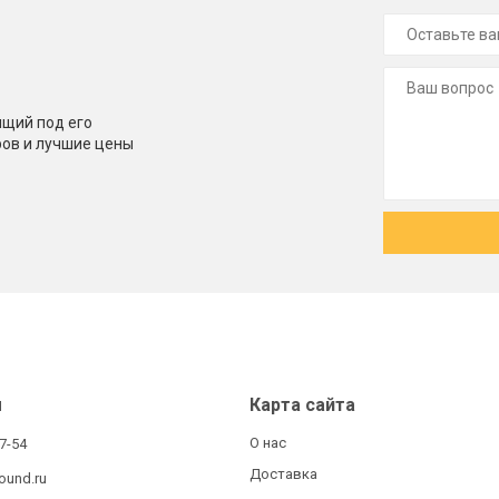
щий под его
ров и лучшие цены
ы
Карта сайта
О нас
27-54
Доставка
ound.ru