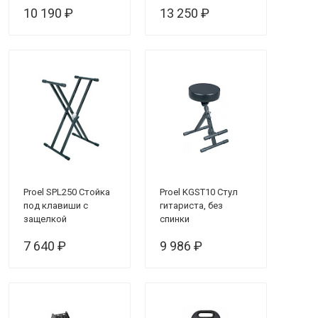
10 190 ₽
13 250 ₽
Proel SPL250 Стойка
Proel KGST10 Стул
под клавиши с
гитариста, без
защелкой
спинки
7 640 ₽
9 986 ₽