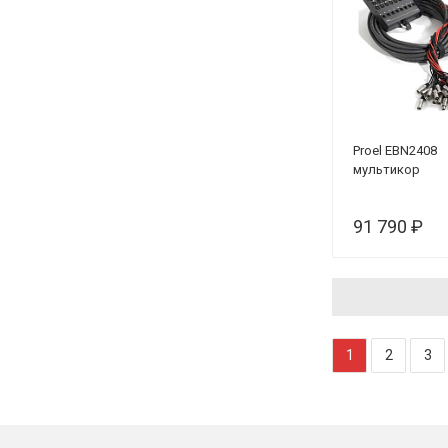
Proel EBN2408
мультикор
91 790 ₽
1
2
3