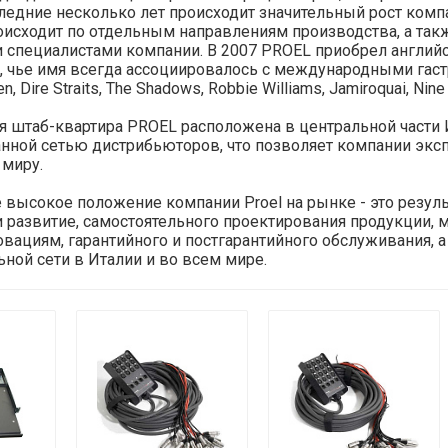
следние несколько лет происходит значительный рост комп
исходит по отдельным направлениям производства, а также
и специалистами компании. В 2007 PROEL приобрел английс
а, чье имя всегда ассоциировалось с международными гас
den, Dire Straits, The Shadows, Robbie Williams, Jamiroquai, 
 штаб-квартира PROEL расположена в центральной части
нной сетью дистрибьюторов, что позволяет компании экс
 миру.
высокое положение компании Proel на рынке - это резул
 развитие, самостоятельного проектирования продукции, 
овациям, гарантийного и постгарантийного обслуживания, 
ной сети в Италии и во всем мире.