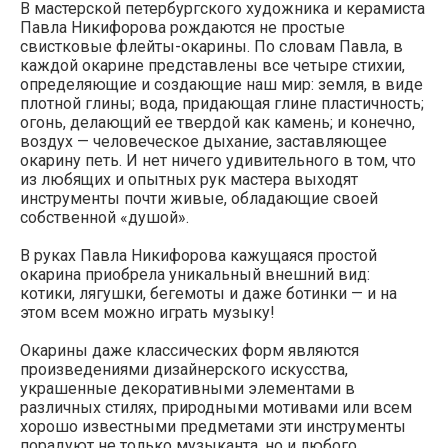
В мастерской петербургского художника и керамиста
Павла Никифорова рождаются не простые
свистковые флейты-окарины. По словам Павла, в
каждой окарине представлены все четыре стихии,
определяющие и создающие наш мир: земля, в виде
плотной глины; вода, придающая глине пластичность;
огонь, делающий ее твердой как камень; и конечно,
воздух — человеческое дыхание, заставляющее
окарину петь. И нет ничего удивительного в том, что
из любящих и опытных рук мастера выходят
инструменты почти живые, обладающие своей
собственной «душой».
В руках Павла Никифорова кажущаяся простой
окарина приобрела уникальный внешний вид:
котики, лягушки, бегемоты и даже ботинки — и на
этом всем можно играть музыку!
Окарины даже классических форм являются
произведениями дизайнерского искусства,
украшенные декоративными элементами в
различных стилях, природными мотивами или всем
хорошо известными предметами эти инструменты
порадуют не только музыканта, но и любого