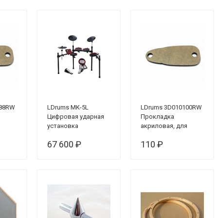
088RW
LDrums MK-5L
LDrums 3D010100RW
Цифровая ударная
Прокладка
я
установка
акриловая, для
5мм
лагов L06-03, 3мм
67 600 ₽
110 ₽