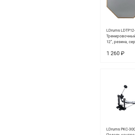
LDrums LDTP12
Тренировочный
12", резина, се
1 260 ₽
LDrums PKC-30
Педаль контр