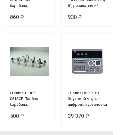
барабана,
6", резина, синий
односторонний,
860 ₽
930 ₽
51мм
LDrums TLB02-
LDrums DSP-7101
051SCR Лаг бас-
Звуковой модуль
барабана,
цифровой установки
односторонний,
MK-7X
500 ₽
39 370 ₽
51мм