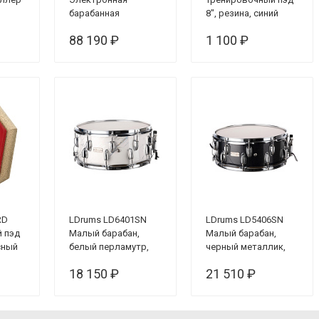
барабанная
8", резина, синий
новки
установка
88 190 ₽
1 100 ₽
RD
LDrums LD6401SN
LDrums LD5406SN
 пэд
Малый барабан,
Малый барабан,
сный
белый перламутр,
черный металлик,
14"*6,5"
14"*5,5"
18 150 ₽
21 510 ₽