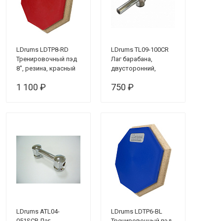
LDrums LDTP8-RD
LDrums TL09-100CR
Тренировочный пэд
Лаг барабана,
8", резина, красный
двусторонний,
100мм
1 100 ₽
750 ₽
LDrums ATL04-
LDrums LDTP6-BL
051SCR Лаг
Тренировочный пэд