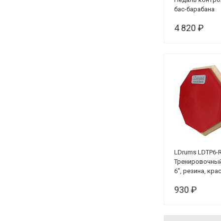
бас-барабана
цифровой уста
4 820 ₽
MK-1S
LDrums LDTP6-
Тренировочный
6", резина, кра
930 ₽