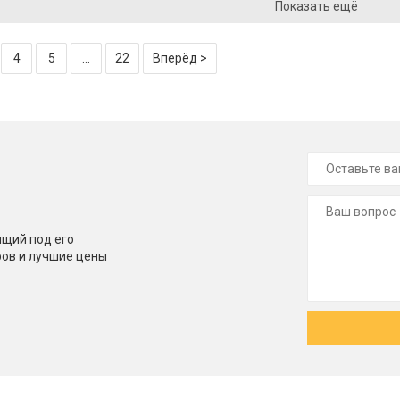
Показать ещё
4
5
...
22
Вперёд >
щий под его
ров и лучшие цены