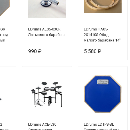
-GR
LDrums AL06-03CR
LDrums HA05-
 пэд
Лаг малого барабана
201410S Обод
рый
малого барабана 14",
нижний, клен 20 мм
990 ₽
5 580 ₽
02
LDrums ACE-530
LDrums LDTP8-BL
оллер
Электронная
Тренировочный пэд