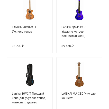
LANIKAI ACST-CET
Lanikai QM-PUCEC
Укулеле тенор
Укулеле концерт,
волнистый клен,
звукосниматель, вырез,
чехол
38 700 ₽
39 550 ₽
Lanikai HWC-T Твердый
LANIKAI MA-CEC Укулеле
кейс для укулеле-тенор,
концерт
материал: дерево