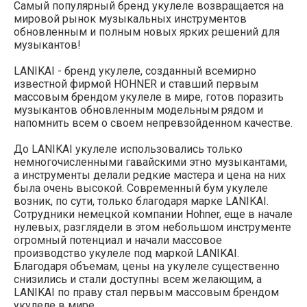
Самый популярный бренд укулеле возвращается на
мировой рынок музыкальных инструментов
обновленным и полным новых ярких решений для
музыкантов!
LANIKAI - бренд укулеле, созданный всемирно
известной фирмой HOHNER и ставший первым
массовым брендом укулеле в мире, готов поразить
музыкантов обновленным модельным рядом и
напомнить всем о своем непревзойденном качестве.
До LANIKAI укулеле использовались только
немногочисленными гавайскими этно музыкантами,
а инструменты делали редкие мастера и цена на них
была очень высокой. Современный бум укулеле
возник, по сути, только благодаря марке LANIKAI.
Сотрудники немецкой компании Hohner, еще в начале
нулевых, разглядели в этом небольшом инструменте
огромный потенциал и начали массовое
производство укулеле под маркой LANIKAI.
Благодаря объемам, цены на укулеле существенно
снизились и стали доступны всем желающим, а
LANIKAI по праву стал первым массовым брендом
укулеле в мире.