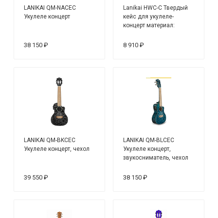
LANIKAI QM-NACEC
Lanikai HWC-C Твердый
Укулеле концерт
кейс для укулеле-
концерт материал:
дерево
38 150 ₽
8 910 ₽
LANIKAI QM-BKCEC
LANIKAI QM-BLCEC
Укулеле концерт, чехол
Укулеле концерт,
звукосниматель, чехол
10мм.
39 550 ₽
38 150 ₽