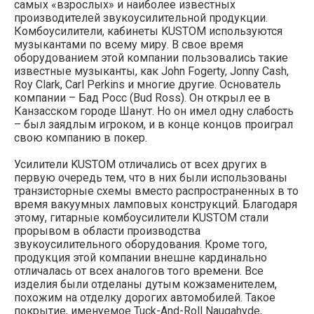
самых «взрослых» и наиболее известных
производителей звукоусилительной продукции.
Комбоусилители, кабинеты KUSTOM используются
музыкантами по всему миру. В свое время
оборудованием этой компании пользовались такие
известные музыканты, как John Fogerty, Jonny Cash,
Roy Clark, Carl Perkins и многие другие. Основатель
компании – Бад Росс (Bud Ross). Он открыл ее в
Канзасском городе Шанут. Но он имел одну слабость
– был заядлым игроком, и в конце концов проиграл
свою компанию в покер.
Усилители KUSTOM отличались от всех других в
первую очередь тем, что в них были использованы
транзисторные схемы вместо распространенных в то
время вакуумных ламповых конструкций. Благодаря
этому, гитарные комбоусилители KUSTOM стали
прорывом в области производства
звукоусилительного оборудования. Кроме того,
продукция этой компании внешне кардинально
отличалась от всех аналогов того времени. Все
изделия были отделаны дутым кожзаменителем,
похожим на отделку дорогих автомобилей. Такое
покрытие, именуемое Tuck-And-Roll Naugahyde,