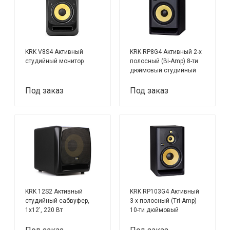
KRK V8S4 Активный
KRK RP8G4 Активный 2-х
студийный монитор
полосный (Bi-Amp) 8-ти
дюймовый студийный
звуковой монитор, DSP
Под заказ
Под заказ
KRK 12S2 Активный
KRK RP103G4 Активный
студийный сабвуфер,
3-х полосный (Tri-Amp)
1х12', 220 Вт
10-ти дюймовый
студийный звуковой
монитор