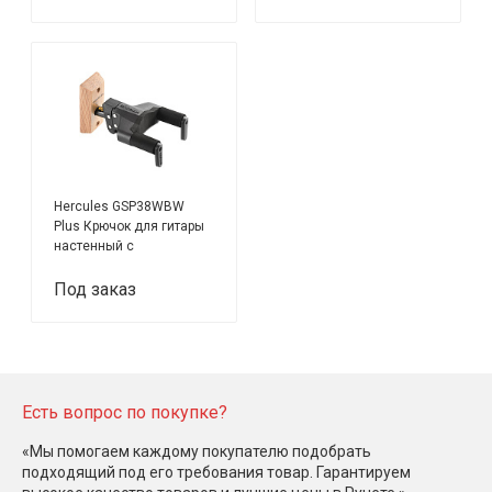
Hercules GSP38WBW
Plus Крючок для гитары
настенный с
автозахватом (жесткое
крепление) коричневое
Под заказ
основание
Есть вопрос по покупке?
«Мы помогаем каждому покупателю подобрать
подходящий под его требования товар. Гарантируем