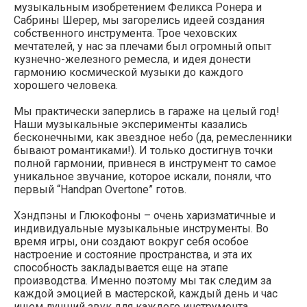
музыкальным изобретением Феликса Ронера и
Сабрины Шерер, мы загорелись идеей создания
собственного инструмента. Трое чеховских
мечтателей, у нас за плечами был огромный опыт
кузнечно-железного ремесла, и идея донести
гармонию космической музыки до каждого
хорошего человека.
Мы практически заперлись в гараже на целый год!
Наши музыкальные эксперименты казались
бесконечными, как звездное небо (да, ремесленники
бывают романтиками!). И только достигнув точки
полной гармонии, привнеся в инструмент то самое
уникальное звучание, которое искали, поняли, что
первый “Handpan Overtone” готов.
Хэндпэны и Глюкофоны – очень харизматичные и
индивидуальные музыкальные инструменты. Во
время игры, они создают вокруг себя особое
настроение и состояние пространства, и эта их
способность закладывается еще на этапе
производства. Именно поэтому мы так следим за
каждой эмоцией в мастерской, каждый день и час
ищем лучший звук для каждого инструмента.