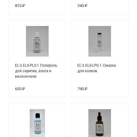
810 ₽
540 ₽
EL's ELS-PLS-1 Полироль
EL's ELS-LPG-1 Смазка
для скрипки, альта и
для колков
виолончели
630 ₽
790 ₽