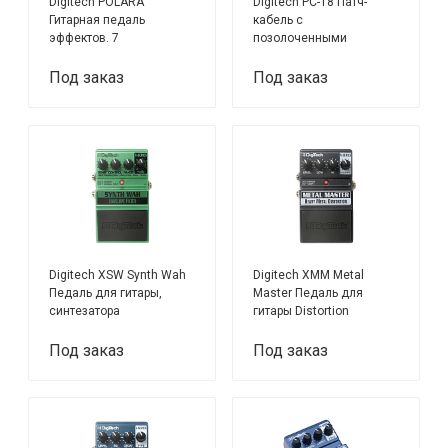
Digitech POLARA
Digitech PC-18 Патч-
Гитарная педаль
кабель с
эффектов. 7
позолоченными
ревербераторов LEXICON
разъемами 1/4" TS
(Jack)
Под заказ
Под заказ
Digitech XSW Synth Wah
Digitech XMM Metal
Педаль для гитары,
Master Педаль для
синтезатора
гитары Distortion
Под заказ
Под заказ